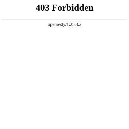
K8一触即发人生赢家
首页
公司代办
公司注册
公司地址变更
公司经营范围变更
公司注册资本变更
公司名称变更
公司法人变更
公司股权变更
工商年报公示
公司注销
个体户注册
代办服务平台
代办平台
各种证件证书代办
各种代办业务公司
代办资质
资质办理代办公司