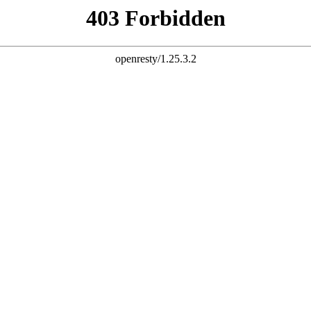
黄金城有限公司官网
，
不锈钢雕塑
等
景观雕塑设计
一条龙服务！
整体解决方案服务商